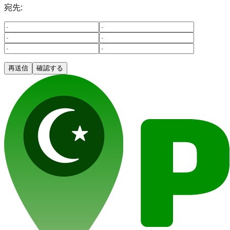
宛先:
再送信
確認する