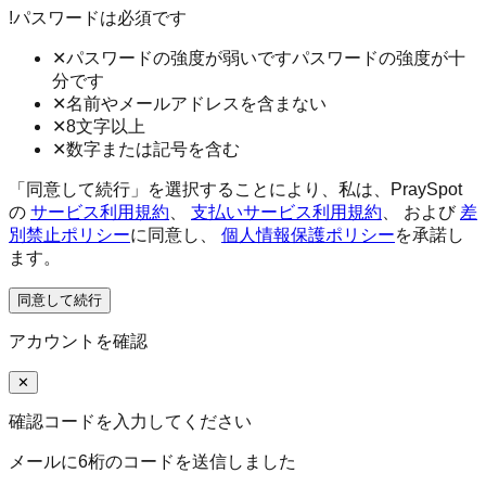
!
パスワードは必須です
✕
パスワードの強度が弱いです
パスワードの強度が十
分です
✕
名前やメールアドレスを含まない
✕
8文字以上
✕
数字または記号を含む
「同意して続行」を選択することにより、私は、PraySpot
の
サービス利用規約
、
支払いサービス利用規約
、
および
差
別禁止ポリシー
に同意し、
個人情報保護ポリシー
を承諾し
ます。
同意して続行
アカウントを確認
✕
確認コードを入力してください
メールに6桁のコードを送信しました