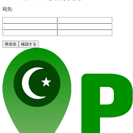
宛先:
再送信
確認する