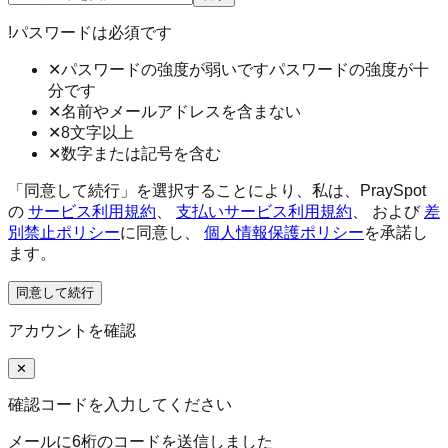
!
パスワードは必須です
✕
パスワードの強度が弱いです
パスワードの強度が十
分です
✕
名前やメールアドレスを含まない
✕
8文字以上
✕
数字または記号を含む
「同意して続行」を選択することにより、私は、PraySpot
の
サービス利用規約
、
支払いサービス利用規約
、
および
差
別禁止ポリシー
に同意し、
個人情報保護ポリシー
を承諾し
ます。
同意して続行
アカウントを確認
✕
確認コードを入力してください
メールに6桁のコードを送信しました